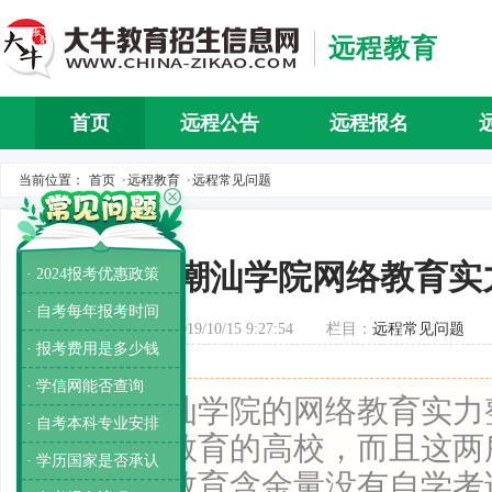
远程教育
首页
远程公告
远程报名
当前位置：
首页
远程教育
远程常见问题
>
>
潮汕学院网络教育实
· 2024报考优惠政策
· 自考每年报考时间
发布时间：2019/10/15 9:27:54
栏目：
远程常见问题
· 报考费用是多少钱
· 学信网能否查询
导读：
潮汕学院的网络教育实力
· 自考本科专业安排
同有网络教育的高校，而且这两
· 学历国家是否承认
生，网络教育含金量没有自学考