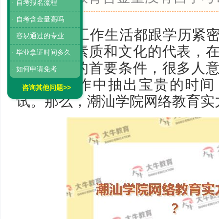
· 自考报名流程
· 自考含金量高吗
现在的工作生活都跟学历紧
· 容易通过的专业
高学历是素质和文化的代表，
· 毕业拿证时间多久
升职加薪的首要条件，很多人
· 如何申请免考
忙碌的工作中抽出宝贵的时间
咨询其他问题>>
试。那么，潮汕学院网络教育实