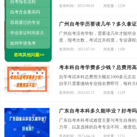
· 自考报名流程
试，大多数自考专业公共课需要考英语一
发布时间：2023-09-01
浏览量：1229
· 自考含金量高吗
· 容易通过的专业
广州自考学历要读几年？多久拿证
· 毕业拿证时间多久
广州自考没有学制，需要读几年才能毕业
度，报考次数，考试过关程度，专业课程
· 如何申请免考
考毕业，几年考完，就需要读几年。
发布时间：2023-07-19
浏览量：1106
咨询其他问题>>
考本科自考学费多少钱？总费用高
自学考试本科总费用大概在1000多元左
自学只需要缴纳专业报名费即可，每科大
发布时间：2023-05-15
浏览量：1129
广东自考本科多久能毕业？好考吗
广东自考本科考试难度主要与考生自身的
力等，以及选择的自考专业不同，难度也
次可报考4门科目，所以一般考生至快可
发布时间：2023-04-24
浏览量：1151