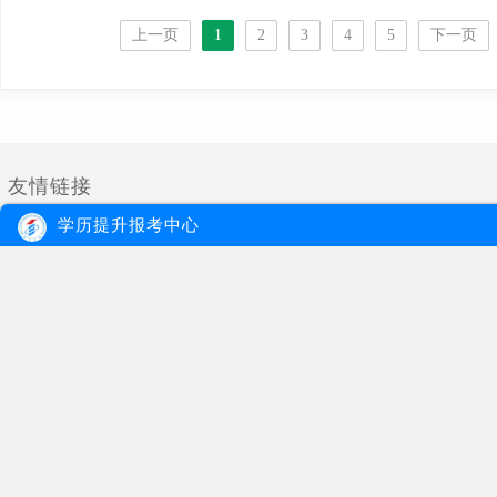
上一页
1
2
3
4
5
下一页
友情链接
学历提升报考中心
大牛教育
自考
成考
网站首页
自考院校
学习经验
网站地图
自考专业
报名流程
在线报名
自考公告
成考院校
联系我们
报考指南
成考专业