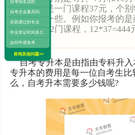
· 自考报名流程
费用一般是一门课程37元，个
· 自考含金量高吗
会比较高一些。例如你报考的是
· 容易通过的专业
个专业共12门课程，12*37=4
· 毕业拿证时间多久
学...
· 如何申请免考
咨询其他问题>>
自考专升本是由指由专科升入
专升本的费用是每一位自考生比
么，自考升本需要多少钱呢?