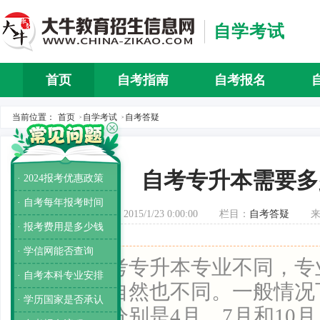
自学考试
首页
自考指南
自考报名
自考介
当前位置：
首页
自学考试
自考答疑
>
>
自考专升本需要多
· 2024报考优惠政策
· 自考每年报考时间
发布时间：2015/1/23 0:00:00
栏目：
自考答疑
· 报考费用是多少钱
· 学信网能否查询
导读：
自考专升本专业不同，专
· 自考本科专业安排
同，费用自然也不同。一般情况
· 学历国家是否承认
次考试，分别是4月、7月和10