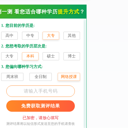
测一测 看您适合哪种学历
提升方式
？
1. 您目前的学历是:
高中
中专
大专
其他
2. 您想考取的学历层次是:
大专
本科
硕士
博士
3. 您偏向哪种学习方式:
周末班
全日制
网络授课
免费获取测评结果
已加密，请放心填写
测评结果将以短信形式发送至您的手机请查收