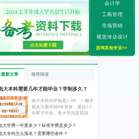
会计学
工商管理
市场营销
视觉传达设计
咨询其他专业>>
最新文章
推荐阅读
电大本科需要几年才能毕业？学制多久？
电大本科的学制是2.5年，一般学
籍从注册开始8年有效，最快2.5
年即可毕业。电大学历是我国承
认的，学信网注册的成人学历，
电大学费一年要多少？标准学费是多少？
和普通全日制学历享受同等待
遇，适合基础弱，上班时间固定
电大专科怎么报名？需要哪些条件？
的同学报考。