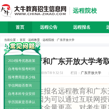
远程院校
首页
远程公告
远程报名
当前位置：
首页
远程教育
远程院校
广东开放大学
>
>
>
远程教育和广东开放大学考
· 2024报考优惠政策
· 自考每年报考时间
发布时间：2019/7/8 9:32:51
栏目：
广东开放大学
· 报考费用是多少钱
· 学信网能否查询
导读：
考生报名远程教育和广东
· 自考本科专业安排
为方便，因为可以通过互联网授
· 学历国家是否承认
历文凭的含金量更高，对考生更