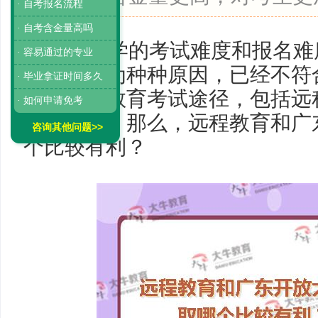
· 自考报名流程
· 自考含金量高吗
统招升学的考试难度和报名难
· 容易通过的专业
职人士因为种种原因，已经不符
· 毕业拿证时间多久
选择成人教育考试途径，包括远
· 如何申请免考
大学等等。那么，远程教育和广
咨询其他问题>>
个比较有利？