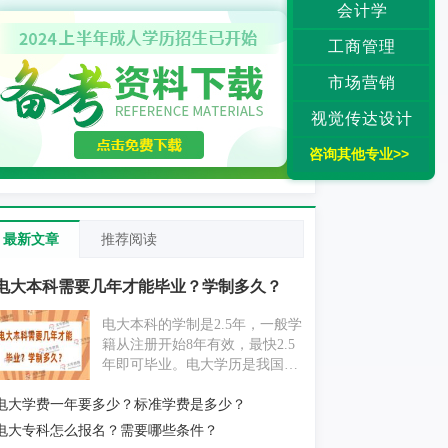
会计学
工商管理
市场营销
视觉传达设计
咨询其他专业>>
最新文章
推荐阅读
电大本科需要几年才能毕业？学制多久？
电大本科的学制是2.5年，一般学
籍从注册开始8年有效，最快2.5
年即可毕业。电大学历是我国承
认的，学信网注册的成人学历，
电大学费一年要多少？标准学费是多少？
和普通全日制学历享受同等待
遇，适合基础弱，上班时间固定
电大专科怎么报名？需要哪些条件？
的同学报考。