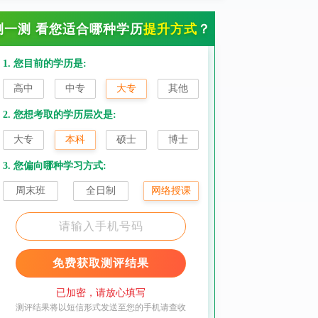
测一测 看您适合哪种学历
提升方式
？
1. 您目前的学历是:
高中
中专
大专
其他
2. 您想考取的学历层次是:
大专
本科
硕士
博士
3. 您偏向哪种学习方式:
周末班
全日制
网络授课
免费获取测评结果
已加密，请放心填写
测评结果将以短信形式发送至您的手机请查收