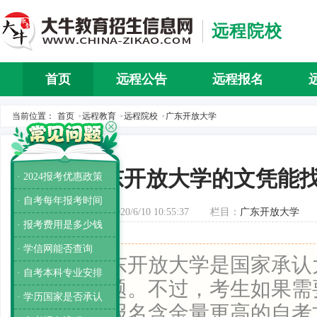
远程院校
首页
远程公告
远程报名
当前位置：
首页
远程教育
远程院校
广东开放大学
>
>
>
广东开放大学的文凭能
· 2024报考优惠政策
· 自考每年报考时间
发布时间：2020/6/10 10:55:37
栏目：
广东开放大学
· 报考费用是多少钱
· 学信网能否查询
导读：
广东开放大学是国家承认
· 自考本科专业安排
工作没问题。不过，考生如果需
· 学历国家是否承认
展，建议报名含金量更高的自考