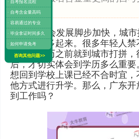
· 自考报名流程
大。
· 自考含金量高吗
· 容易通过的专业
随着社会发展脚步加快，城市
· 毕业拿证时间多久
会也变得多起来。很多年轻人禁
· 如何申请免考
有完成学历之前就到城市打拼，
咨询其他问题>>
后，才切实体会到学历多么重要
想回到学校上课已经不合时宜，
他方式进行升学。那么，广东开
到工作吗？