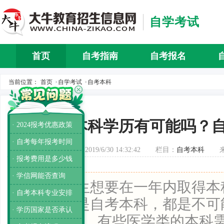
自学考试
首页
自考指南
自考报名
自考介
当前位置：
首页
自学考试
自考本科
>
>
一年拿本科学历有可能吗？
· 2024报考优惠政策
· 自考每年报考时间
发布时间：2019/6/30 14:32:42
栏目：
自考本科
· 报考费用是多少钱
· 学信网能否查询
导读：
考生想要在一年内取得本
· 自考本科专业安排
招本科还是自考本科，都是不可
· 学历国家是否承认
少需要4年，有些医学类的本科