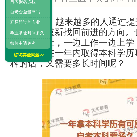
· 自考报名流程
· 自考含金量高吗
近年来，越来越多的人通过提
· 容易通过的专业
生活中又重新找回前进的方向。
· 毕业拿证时间多久
经在职人士，一边工作一边上学
· 如何申请免考
间，能否在一年内取得本科学历
咨询其他问题>>
科的话，又需要多长时间呢？