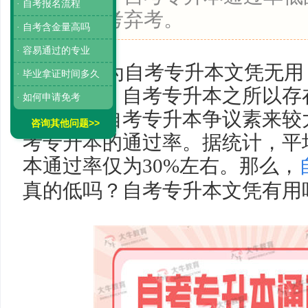
· 自考报名流程
数考生缺考弃考。
· 自考含金量高吗
· 容易通过的专业
有人认为自考专升本文凭无用
· 毕业拿证时间多久
既是道理，自考专升本之所以存
· 如何申请免考
理由。而自考专升本争议素来较
咨询其他问题>>
考专升本的通过率。据统计，平
本
通过率仅为
30%
左右。那么，
真的低吗？自考专升本文凭有用