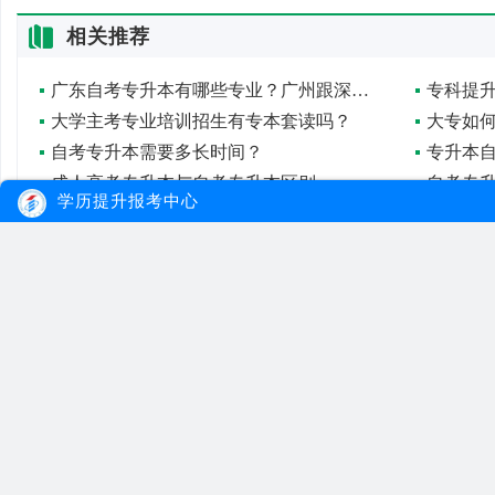
相关推荐
广东自考专升本有哪些专业？广州跟深圳对比如何？
大学主考专业培训招生有专本套读吗？
大专如
自考专升本需要多长时间？
专升本
成人高考专升本与自考专升本区别
学历提升报考中心
自考专升本的网站是哪一个
广东自
自考通过率是多少？含金量高吗？
报考自
大牛教育
自考
成考
网站首页
自考院校
学习经验
网站地图
自考专业
报名流程