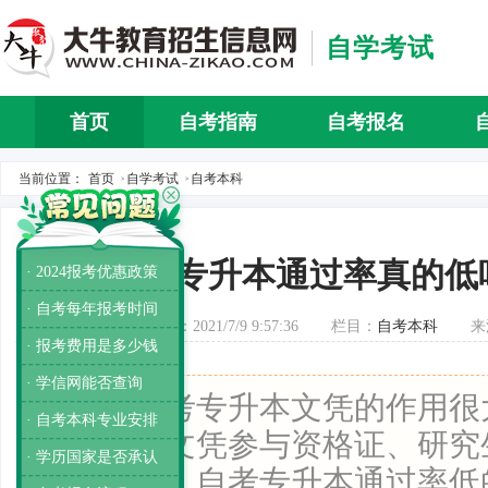
自学考试
首页
自考指南
自考报名
自考介
当前位置：
首页
自学考试
自考本科
>
>
自考专升本通过率真的低
· 2024报考优惠政策
· 自考每年报考时间
发布时间：2021/7/9 9:57:36
栏目：
自考本科
来
· 报考费用是多少钱
· 学信网能否查询
导读：
自考专升本文凭的作用很
· 自考本科专业安排
自考本科文凭参与资格证、研究
· 学历国家是否承认
试。此外，自考专升本通过率低