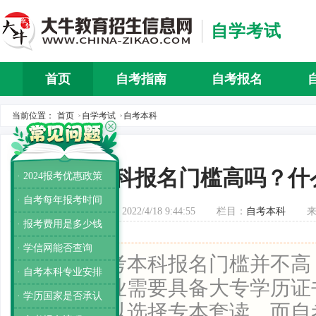
自学考试
首页
自考指南
自考报名
自考介
当前位置：
首页
自学考试
自考本科
>
>
自考本科报名门槛高吗？什
· 2024报考优惠政策
· 自考每年报考时间
发布时间：2022/4/18 9:44:55
栏目：
自考本科
· 报考费用是多少钱
· 学信网能否查询
导读：
自考本科报名门槛并不高
· 自考本科专业安排
要申请毕业需要具备大专学历证
· 学历国家是否承认
的话，可以选择专本套读。而自