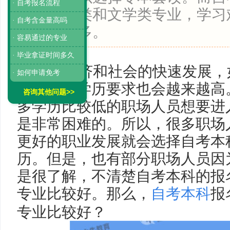
· 自考报名流程
业是教育类和文学类专业，学习
· 自考含金量高吗
相对比较多。
· 容易通过的专业
· 毕业拿证时间多久
随着经济和社会的快速发展，
· 如何申请免考
对人才的学历要求也会越来越高
咨询其他问题>>
多学历比较低的职场人员想要进
是非常困难的。所以，很多职场
更好的职业发展就会选择自考本
历。但是，也有部分职场人员因
是很了解，不清楚自考本科的报
专业比较好。那么，
自考本科
报
专业比较好？