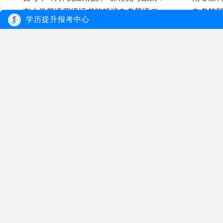
有大学英语四级证书能抵消自考英语二吗？
自考答
学历提升报考中心
专科毕业报考自考本科有哪些免考政策？
大牛教育
自考
成考
网站首页
自考院校
学习经验
网站地图
自考专业
报名流程
在线报名
自考公告
成考院校
联系我们
报考指南
成考专业