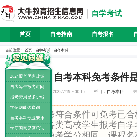
自学考试
首页
自考指南
自考报名
自考介
当前位置：
首页
自学考试
自考本科
>
>
自考本科免考条件
· 2024报考优惠政策
· 自考每年报考时间
发布时间：2022/7/19 9:30:16
栏目：
自考本科
· 报考费用是多少钱
· 学信网能否查询
导读：
自考符合条件可免考已合
· 自考本科专业安排
果考生是各类高校学生报考自学
· 学历国家是否承认
合条件可免考学分相同、课程名