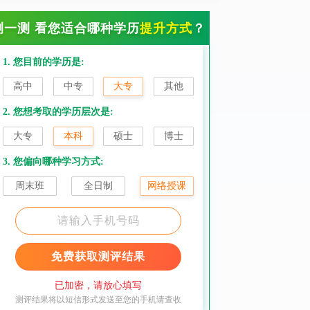
测一测 看您适合哪种学历
提升方式
？
1. 您目前的学历是:
高中
中专
大专
其他
2. 您想考取的学历层次是:
大专
本科
硕士
博士
3. 您偏向哪种学习方式:
周末班
全日制
网络授课
免费获取测评结果
已加密，请放心填写
测评结果将以短信形式发送至您的手机请查收