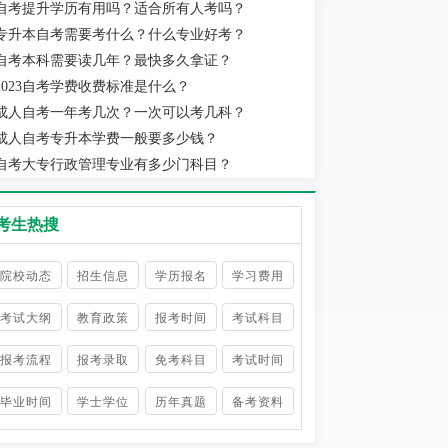
自考提升学历有用吗？适合所有人考吗？
实际当地消费水平为准。
专升本自考需要考什么？什么专业好考？
自考本科需要读几年？最快多久拿证？
2023自考学费收费标准是什么？
成人自考一年考几次？一次可以考几科？
成人自考专升本学费一般要多少钱？
自考大专行政管理专业有多少门科目？
考生热搜
院校动态
招生信息
学历报名
学习费用
考试大纲
教育政策
报考时间
考试科目
报考流程
报考录取
免考科目
考试时间
毕业时间
学士学位
历年真题
备考资料