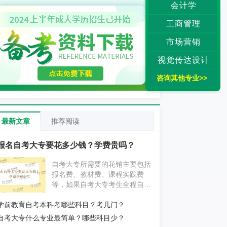
会计学
工商管理
市场营销
视觉传达设计
咨询其他专业>>
最新文章
推荐阅读
报名自考大专要花多少钱？学费贵吗？
自考大专所需要的花销主要包括
报名费、教材费、课程实践费
等，如果自考大专考生全程自学
为主，不挂科的情况下大概要花
学前教育自考本科考哪些科目？考几门？
费1000元左右；如果自考大专考
生报考辅导机构，花费则要更贵
自考大专什么专业最简单？哪些科目少？
一些。具体消费情况考生还应以