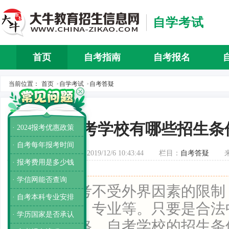
自学考试
首页
自考指南
自考报名
自考介
当前位置：
首页
自学考试
自考答疑
>
>
自考学校有哪些招生条
· 2024报考优惠政策
· 自考每年报考时间
发布时间：2019/12/6 10:43:44
栏目：
自考答疑
· 报考费用是多少钱
· 学信网能否查询
导读：
自考不受外界因素的限制
· 自考本科专业安排
龄、学历、专业等。只要是合法
· 学历国家是否承认
报考的资格。自考学校的招生条