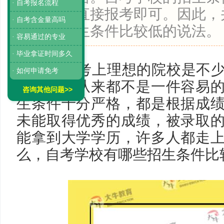
· 自考报名流程
好专业后直接报考即可。因此，
· 自考含金量高吗
考学校招生条件比较低的说法。
· 容易通过的专业
· 毕业拿证时间多久
在高考考上理想的院校是不
· 如何申请免考
实现目标从来都不是一件容易
咨询其他问题>>
生条件十分严格，都是根据成
未能取得优秀的成绩，被录取
能拿到大学学历，许多人都走
么，自考学校有哪些招生条件比