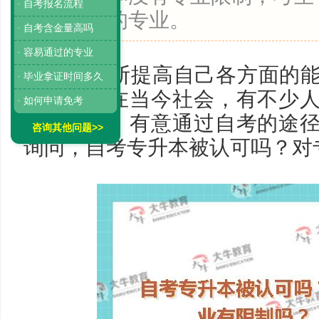
· 自考报名流程
不同方向的专业。
· 自考含金量高吗
· 容易通过的专业
只有不断提高自己各方面的
· 毕业拿证时间多久
的变化。在当今社会，有不少
· 如何申请免考
到不满意，有意通过自考的途
咨询其他问题>>
询问，自考专升本被认可吗？对