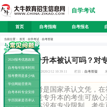
自学考试
首页
自考指南
自考报名
自考介
当前位置：
首页
自学考试
自考答疑
>
>
自考专升本被认可吗？对
· 2024报考优惠政策
· 自考每年报考时间
发布时间：2020/2/12 10:39:11
栏目：
自考答疑
· 报考费用是多少钱
· 学信网能否查询
导读：
自考是国家承认文凭，在
· 自考本科专业安排
可度，有意专升本的考生可放心
· 学历国家是否承认
自考专升本没有专业限制，考生