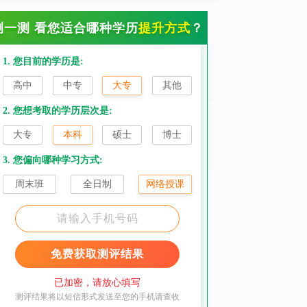
测一测 看您适合哪种学历
提升方式
？
1. 您目前的学历是:
高中
中专
大专
其他
2. 您想考取的学历层次是:
大专
本科
硕士
博士
3. 您偏向哪种学习方式:
周末班
全日制
网络授课
免费获取测评结果
已加密，请放心填写
测评结果将以短信形式发送至您的手机请查收