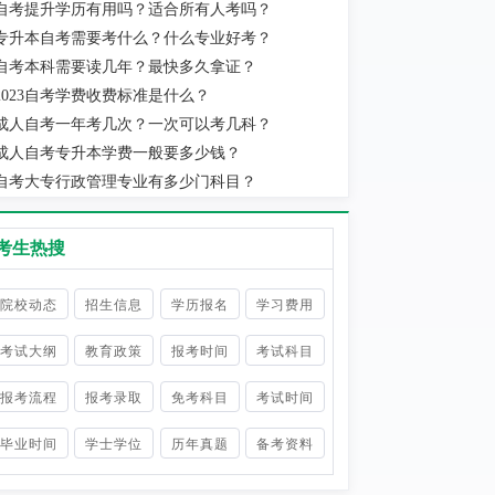
自考提升学历有用吗？适合所有人考吗？
实际当地消费水平为准。
专升本自考需要考什么？什么专业好考？
自考本科需要读几年？最快多久拿证？
2023自考学费收费标准是什么？
成人自考一年考几次？一次可以考几科？
成人自考专升本学费一般要多少钱？
自考大专行政管理专业有多少门科目？
考生热搜
院校动态
招生信息
学历报名
学习费用
考试大纲
教育政策
报考时间
考试科目
报考流程
报考录取
免考科目
考试时间
毕业时间
学士学位
历年真题
备考资料