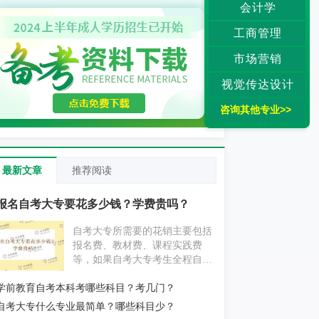
会计学
工商管理
市场营销
视觉传达设计
咨询其他专业>>
最新文章
推荐阅读
报名自考大专要花多少钱？学费贵吗？
自考大专所需要的花销主要包括
报名费、教材费、课程实践费
等，如果自考大专考生全程自学
为主，不挂科的情况下大概要花
学前教育自考本科考哪些科目？考几门？
费1000元左右；如果自考大专考
生报考辅导机构，花费则要更贵
自考大专什么专业最简单？哪些科目少？
一些。具体消费情况考生还应以