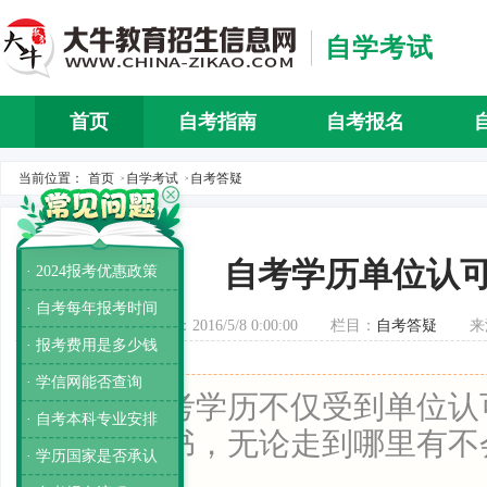
自学考试
首页
自考指南
自考报名
自考介
当前位置：
首页
自学考试
自考答疑
>
>
自考学历单位认
· 2024报考优惠政策
· 自考每年报考时间
发布时间：2016/5/8 0:00:00
栏目：
自考答疑
来
· 报考费用是多少钱
· 学信网能否查询
导读：
自考学历不仅受到单位认
· 自考本科专业安排
的学历证书，无论走到哪里有不
· 学历国家是否承认
量。