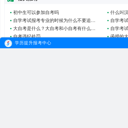
初中生可以参加自考吗
什么叫
自学考试报考专业的时候为什么不要追求热门
自学考
大自考是什么？大自考和小自考有什么区别？
自学考
自考违纪处罚
函授的
学历提升报考中心
自学考试一年考几次？
大学自
自学考试有多少专业类型？
在职人
大牛教育
自考
成考
网站首页
自考院校
学习经验
网站地图
自考专业
报名流程
在线报名
自考公告
成考院校