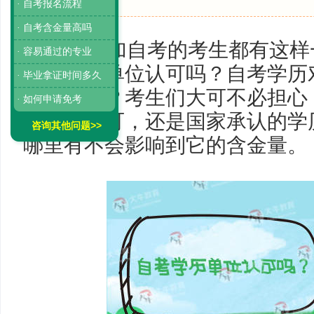
· 自考报名流程
· 自考含金量高吗
很多参加自考的考生都有这样
· 容易通过的专业
自考学历单位认可吗？自考学历
· 毕业拿证时间多久
所帮助吗？考生们大可不必担心
· 如何申请免考
到单位认可，还是国家承认的学
咨询其他问题>>
哪里有不会影响到它的含金量。