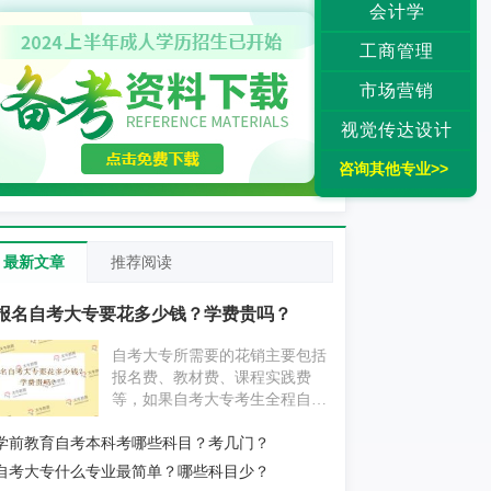
会计学
工商管理
市场营销
视觉传达设计
咨询其他专业>>
最新文章
推荐阅读
报名自考大专要花多少钱？学费贵吗？
自考大专所需要的花销主要包括
报名费、教材费、课程实践费
等，如果自考大专考生全程自学
为主，不挂科的情况下大概要花
学前教育自考本科考哪些科目？考几门？
费1000元左右；如果自考大专考
生报考辅导机构，花费则要更贵
自考大专什么专业最简单？哪些科目少？
一些。具体消费情况考生还应以