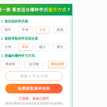
测一测 看您适合哪种学历
提升方式
？
1. 您目前的学历是:
高中
中专
大专
其他
2. 您想考取的学历层次是:
大专
本科
硕士
博士
3. 您偏向哪种学习方式:
周末班
全日制
网络授课
免费获取测评结果
已加密，请放心填写
测评结果将以短信形式发送至您的手机请查收