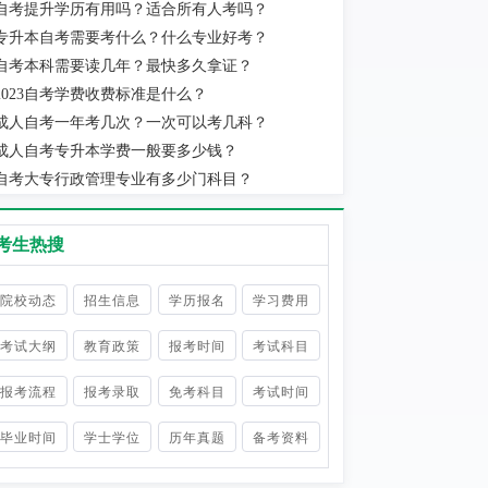
自考提升学历有用吗？适合所有人考吗？
实际当地消费水平为准。
专升本自考需要考什么？什么专业好考？
自考本科需要读几年？最快多久拿证？
2023自考学费收费标准是什么？
成人自考一年考几次？一次可以考几科？
成人自考专升本学费一般要多少钱？
自考大专行政管理专业有多少门科目？
考生热搜
院校动态
招生信息
学历报名
学习费用
考试大纲
教育政策
报考时间
考试科目
报考流程
报考录取
免考科目
考试时间
毕业时间
学士学位
历年真题
备考资料