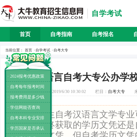
自学考试
首页
自考指南
自考报名
自考介
当前位置：
首页
自学考试
自考大专
>
>
汉语言自考大专公办学
· 2024报考优惠政策
· 自考每年报考时间
发布时间：2019/6/30 10:30:02
栏目：
自考大专
· 报考费用是多少钱
· 学信网能否查询
导读：
考生自考汉语言文学专业
· 自考本科专业安排
校，但最终获取的学历文凭还是
· 学历国家是否承认
统招学历文凭，但自考学历文凭