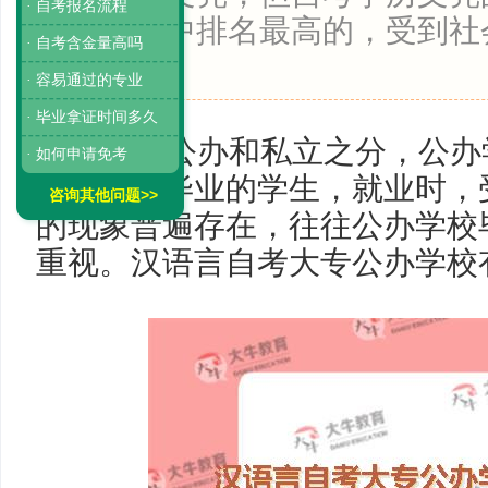
· 自考报名流程
教育考试中排名最高的，受到社
· 自考含金量高吗
可。
· 容易通过的专业
· 毕业拿证时间多久
学校有公办和私立之分，公办
· 如何申请免考
私立学校毕业的学生，就业时，
咨询其他问题>>
的现象普遍存在，往往公办学校
重视。汉语言自考大专公办学校