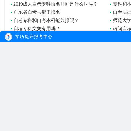
2019成人自考专科报名时间是什么时候？
专科和
广东省自考去哪里报名
自考法
自考专科和自考本科能兼报吗？
师范大
自考专科文凭有用吗？
学历提升报考中心
自考答疑：自考可否同时办理专科、本科毕业手续？
现在自
成人自考专科优劣在什么地方？
大牛教育
自考
成考
网站首页
自考院校
学习经验
网站地图
自考专业
报名流程
在线报名
自考公告
成考院校
联系我们
报考指南
成考专业