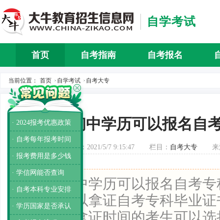
自学考试
首页
自考指南
自考报名
自考介
当前位置：
首页
自学考试
自考大专
>
>
初中学历可以报名自
· 2024报考优惠政策
· 自考每年报考时间
发布时间：2021/5/7 9:15:47
栏目：
自考大专
来
· 报考费用是多少钱
· 学信网能否查询
导读：
初中学历可以报名自考专
· 自考本科专业安排
左右就可以拿证自考专科毕业证
· 学历国家是否承认
想要缩短拿证时间的考生可以选