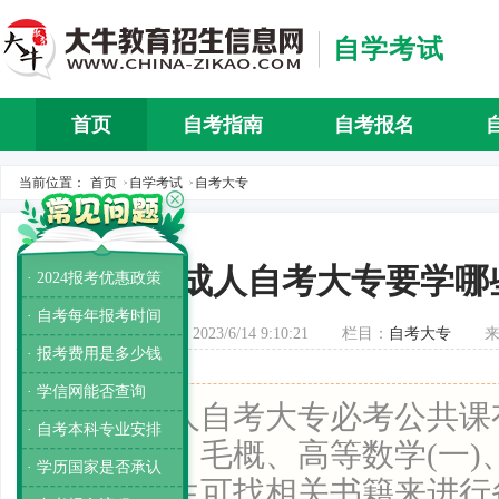
自学考试
首页
自考指南
自考报名
自考介
当前位置：
首页
自学考试
自考大专
>
>
成人自考大专要学哪
· 2024报考优惠政策
· 自考每年报考时间
发布时间：2023/6/14 9:10:21
栏目：
自考大专
· 报考费用是多少钱
· 学信网能否查询
导读：
成人自考大专必考公共课
· 自考本科专业安排
法律基础、毛概、高等数学(一)
· 学历国家是否承认
文等，考生可找相关书籍来进行