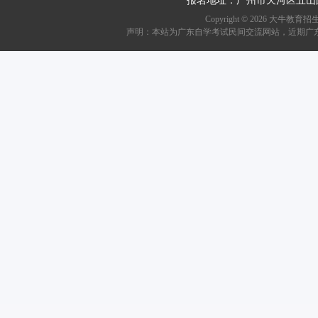
报名地址：广州市天河区五山
Copyright ©
2026
大牛教育招生资讯网
声明：本站为广东自学考试民间交流网站，近期广