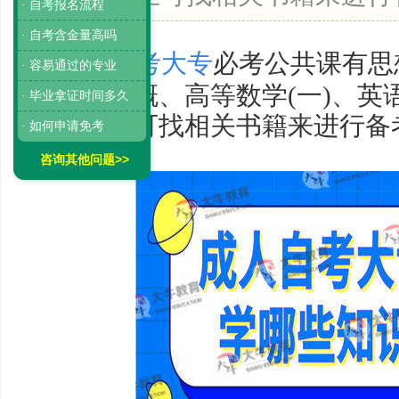
· 自考报名流程
· 自考含金量高吗
成人自考大专
必考公共课有思
· 容易通过的专业
基础、毛概、高等数学
(
一
)
、英
· 毕业拿证时间多久
等，考生可找相关书籍来进行备
· 如何申请免考
咨询其他问题>>