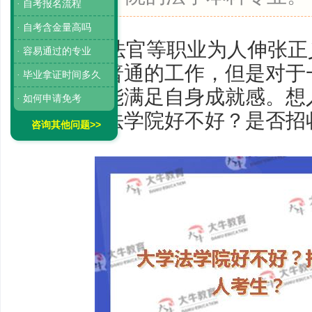
· 自考报名流程
· 自考含金量高吗
律师、法官等职业为人伸张正
· 容易通过的专业
然是一份普通的工作，但是对于
· 毕业拿证时间多久
他工作更能满足自身成就感。想
· 如何申请免考
惑，大学法学院好不好？是否招
咨询其他问题>>