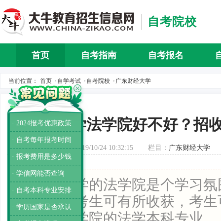
自考院校
首页
自考指南
自考报名
自考介
当前位置：
首页
自学考试
自考院校
广东财经大学
>
>
>
大学法学院好不好？招
· 2024报考优惠政策
· 自考每年报考时间
发布时间：2019/10/24 10:32:15
栏目：
广东财经大学
· 报考费用是多少钱
· 学信网能否查询
导读：
大学的法学院是个学习氛
· 自考本科专业安排
此毕业的考生可有所收获，考生
· 学历国家是否承认
考报考该学院的法学本科专业。