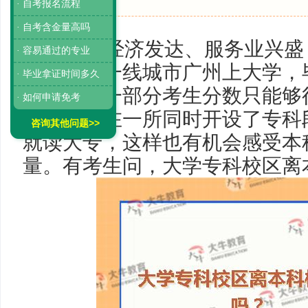
· 自考报名流程
· 自考含金量高吗
广东省经济发达、服务业兴盛
· 容易通过的专业
生都想在一线城市广州上大学，
· 毕业拿证时间多久
作。也有一部分考生分数只能够
· 如何申请免考
希望可以在一所同时开设了专科
咨询其他问题>>
就读大专，这样也有机会感受本
量。有考生问，大学专科校区离