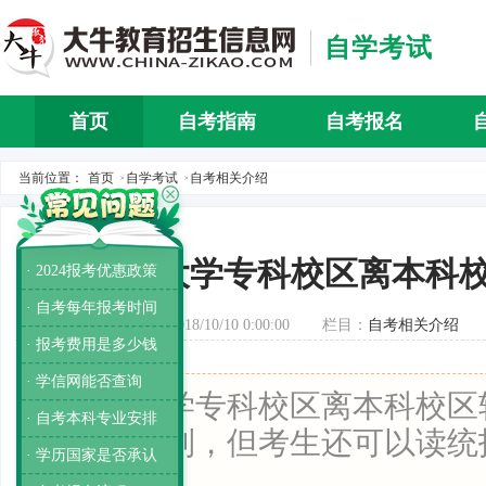
自学考试
首页
自考指南
自考报名
自考介
当前位置：
首页
自学考试
自考相关介绍
>
>
大学专科校区离本科
· 2024报考优惠政策
· 自考每年报考时间
发布时间：2018/10/10 0:00:00
栏目：
自考相关介绍
· 报考费用是多少钱
· 学信网能否查询
导读：
大学专科校区离本科校区
· 自考本科专业安排
享难以做到，但考生还可以读统
· 学历国家是否承认
本科。