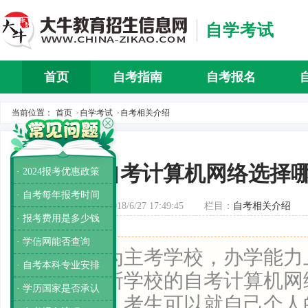
自学考试
首页
自考指南
自考报名
自考介
当前位置：
首页
自学考试
自考相关介绍
>
>
自考计算机网络选择
· 2024报考优惠政策
· 自考每年报考时间
发布时间：2018/6/27 17:49:45
栏目：
自考相关介绍
· 报考费用是多少钱
· 学信网能否查询
导读：
同为主考学校，办学能力
· 自考本科专业安排
可的，两所学校的自考计算机网
· 学历国家是否承认
生的榜样。考生可以就自己个人