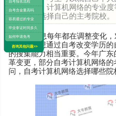
· 自考报名流程
校的环境、计算机网络的专业度
· 自考含金量高吗
评，最后选择自己的主考院校。
· 容易通过的专业
· 毕业拿证时间多久
自考信息每年都在调整变化，
· 如何申请免考
不健全又想通过自考改变学历的
咨询其他问题>>
的搜集能力相当重要。今年广东
革变更，部分自考计算机网络的
问，自考计算机网络选择哪些院