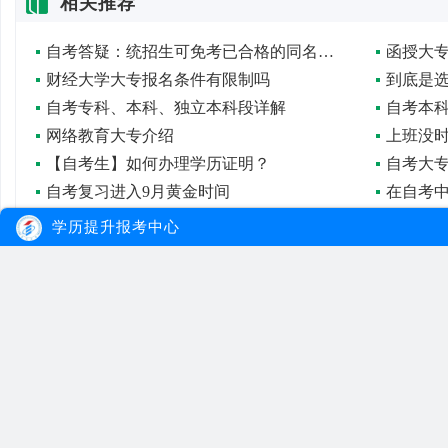
相关推荐
自考答疑：统招生可免考已合格的同名课程
财经大学大专报名条件有限制吗
到底是
自考专科、本科、独立本科段详解
自考本
网络教育大专介绍
上班没
【自考生】如何办理学历证明？
自考大
自考复习进入9月黄金时间
在自考
学历提升报考中心
大牛教育
自考
成考
网站首页
自考院校
学习经验
网站地图
自考专业
报名流程
在线报名
自考公告
成考院校