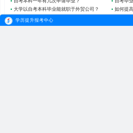
自考本科一年有几次申请毕业？
自考毕
大学以自考本科毕业能就职于外贸公司？
如何提
自考本科一年有几次申请毕业？
成人自
学历提升报考中心
自考本科一年能拿毕业证吗？
大牛教育
自考
成考
网站首页
自考院校
学习经验
网站地图
自考专业
报名流程
在线报名
自考公告
成考院校
联系我们
报考指南
成考专业