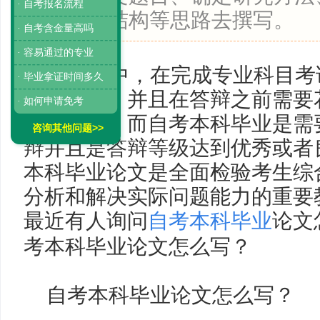
· 自考报名流程
明晰论文结构等思路去撰写。
· 自考含金量高吗
· 容易通过的专业
在自考中，在完成专业科目考
· 毕业拿证时间多久
论文答辩，并且在答辩之前需要
· 如何申请免考
文的撰写，而自考本科毕业是需
咨询其他问题>>
辩并且是答辩等级达到优秀或者
本科毕业论文是全面检验考生综
分析和解决实际问题能力的重要
最近有人询问
自考本科毕业
论文
考本科毕业论文怎么写？
自考本科毕业论文怎么写？