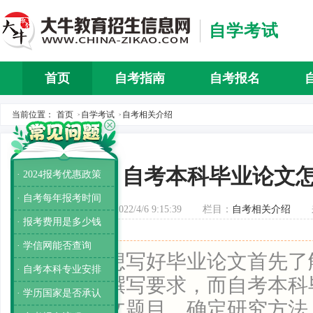
自学考试
首页
自考指南
自考报名
自考介
当前位置：
首页
自学考试
自考相关介绍
>
>
自考本科毕业论文
· 2024报考优惠政策
· 自考每年报考时间
发布时间：2022/4/6 9:15:39
栏目：
自考相关介绍
· 报考费用是多少钱
· 学信网能否查询
导读：
要想写好毕业论文首先了
· 自考本科专业安排
业论文的撰写要求，而自考本科
· 学历国家是否承认
从拟定论文题目、确定研究方法