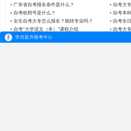
广东省自考报名条件是什么？
自考收档号是什么？
自考本
女生自考大专怎么报名？能转专业吗？
自考全
自考“大学语文（本）”课程介绍
学历提升报考中心
自考本科如何报名？报名流程是怎样的？
远程教育跟全日制自考是不是可以一起报读？
自学考试
大牛教育
自考
成考
网站首页
自考院校
学习经验
网站地图
自考专业
报名流程
在线报名
自考公告
成考院校
联系我们
报考指南
成考专业