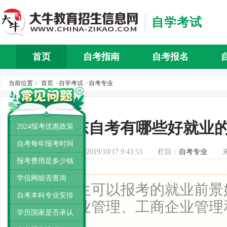
自学考试
首页
自考指南
自考报名
自考介
当前位置：
首页
自学考试
自考专业
>
>
广东自考有哪些好就业
· 2024报考优惠政策
· 自考每年报考时间
发布时间：2019/10/17 9:43:53
栏目：
自考专业
· 报考费用是多少钱
· 学信网能否查询
导读：
考生可以报考的就业前景
· 自考本科专业安排
以考虑物业管理、工商企业管理
· 学历国家是否承认
专业。