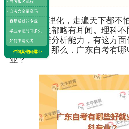
· 自考报名流程
· 自考含金量高吗
“学好数理化，走遍天下都不
· 容易通过的专业
很多的考生都略有耳闻。理科不
· 毕业拿证时间多久
重逻辑思维分析能力，有这方面
· 如何申请免考
重于理科，那么，广东自考有哪
咨询其他问题>>
业？