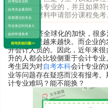
· 自考报名流程
科是可以换专业的，并且如果符
· 自考含金量高吗
提交相关材料申请部分课程免考
· 容易通过的专业
· 毕业拿证时间多久
随着经济全球化的加快，很多
· 如何申请免考
展可以说是越来越快。而企业的
咨询其他问题>>
开会计人员的。因此，近年来很
升的人都会比较侧重于会计专业
考生因为对
自考本科
会计专业的
业等问题存在疑惑而没有报考。
计专业难吗？能不能换？