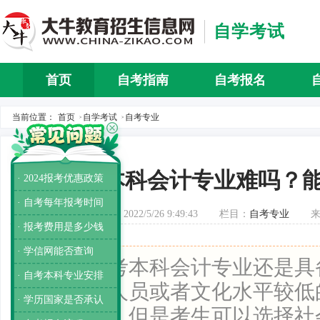
自学考试
首页
自考指南
自考报名
自考介
当前位置：
首页
自学考试
自考专业
>
>
自考本科会计专业难吗？
· 2024报考优惠政策
· 自考每年报考时间
发布时间：2022/5/26 9:49:43
栏目：
自考专业
· 报考费用是多少钱
· 学信网能否查询
导读：
自考本科会计专业还是具
· 自考本科专业安排
对于在职人员或者文化水平较低
· 学历国家是否承认
率比较低，但是考生可以选择社