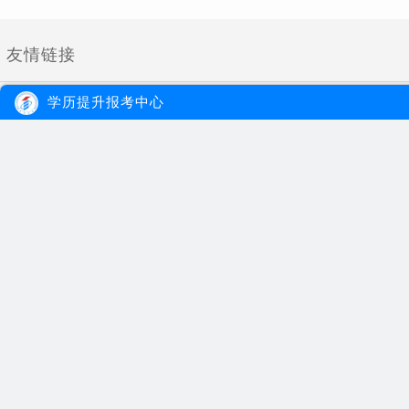
友情链接
学历提升报考中心
大牛教育
自考
成考
网站首页
自考院校
学习经验
网站地图
自考专业
报名流程
在线报名
自考公告
成考院校
联系我们
报考指南
成考专业
报名地址：广州市天河区五山
Copyright ©
2026
大牛教育招生资讯网
声明：本站为广东自学考试民间交流网站，近期广