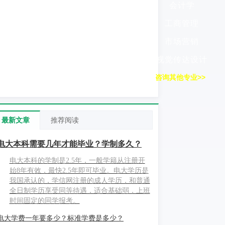
会计学
工商管理
市场营销
视觉传达设计
咨询其他专业>>
最新文章
推荐阅读
电大本科需要几年才能毕业？学制多久？
电大本科的学制是2.5年，一般学籍从注册开
始8年有效，最快2.5年即可毕业。电大学历是
我国承认的，学信网注册的成人学历，和普通
全日制学历享受同等待遇，适合基础弱，上班
时间固定的同学报考。
电大学费一年要多少？标准学费是多少？