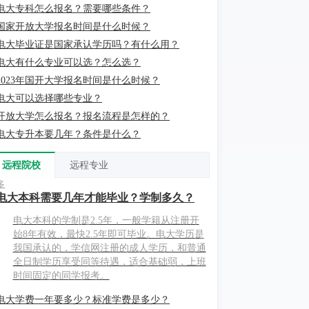
电大专科怎么报名？需要哪些条件？
国家开放大学报名时间是什么时候？
电大毕业证是国家承认学历吗？有什么用？
电大有什么专业可以选？怎么选？
2023年国开大学报名时间是什么时候？
电大可以选择哪些专业？
开放大学怎么报名？报名流程是怎样的？
电大专升本要几年？条件是什么？
远程院校
远程专业
多
电大本科需要几年才能毕业？学制多久？
电大本科的学制是2.5年，一般学籍从注册开
始8年有效，最快2.5年即可毕业。电大学历是
我国承认的，学信网注册的成人学历，和普通
全日制学历享受同等待遇，适合基础弱，上班
时间固定的同学报考。
电大学费一年要多少？标准学费是多少？