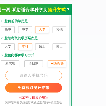
测一测 看您适合哪种学历
提升方式
？
1. 您目前的学历是:
高中
中专
大专
其他
2. 您想考取的学历层次是:
大专
本科
硕士
博士
3. 您偏向哪种学习方式:
周末班
全日制
网络授课
免费获取测评结果
已加密，请放心填写
测评结果将以短信形式发送至您的手机请查收