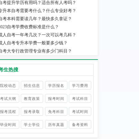
自考提升学历有用吗？适合所有人考吗？
实际当地消费水平为准。
专升本自考需要考什么？什么专业好考？
自考本科需要读几年？最快多久拿证？
2023自考学费收费标准是什么？
成人自考一年考几次？一次可以考几科？
成人自考专升本学费一般要多少钱？
自考大专行政管理专业有多少门科目？
考生热搜
院校动态
招生信息
学历报名
学习费用
考试大纲
教育政策
报考时间
考试科目
报考流程
报考录取
免考科目
考试时间
毕业时间
学士学位
历年真题
备考资料