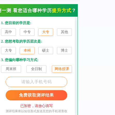
测一测 看您适合哪种学历
提升方式
？
1. 您目前的学历是:
高中
中专
大专
其他
2. 您想考取的学历层次是:
大专
本科
硕士
博士
3. 您偏向哪种学习方式:
周末班
全日制
网络授课
免费获取测评结果
已加密，请放心填写
测评结果将以短信形式发送至您的手机请查收