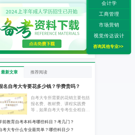
会计学
工商管理
市场营销
视觉传达设计
咨询其他专业>>
最新文章
推荐阅读
报名自考大专要花多少钱？学费贵吗？
自考大专所需要的花销主要包括
报名费、教材费、课程实践费
等，如果自考大专考生全程自学
为主，不挂科的情况下大概要花
学前教育自考本科考哪些科目？考几门？
费1000元左右；如果自考大专考
生报考辅导机构，花费则要更贵
自考大专什么专业最简单？哪些科目少？
一些。具体消费情况考生还应以