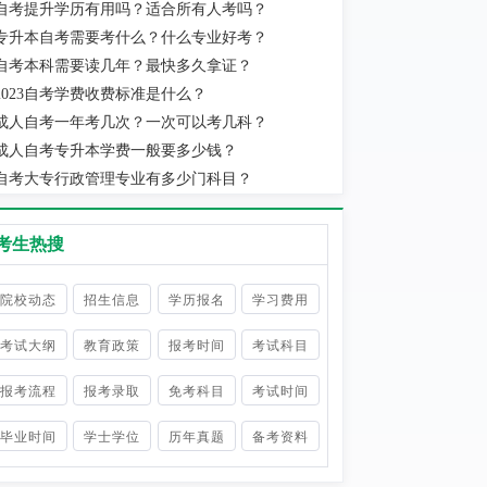
自考提升学历有用吗？适合所有人考吗？
实际当地消费水平为准。
专升本自考需要考什么？什么专业好考？
自考本科需要读几年？最快多久拿证？
2023自考学费收费标准是什么？
成人自考一年考几次？一次可以考几科？
成人自考专升本学费一般要多少钱？
自考大专行政管理专业有多少门科目？
考生热搜
院校动态
招生信息
学历报名
学习费用
考试大纲
教育政策
报考时间
考试科目
报考流程
报考录取
免考科目
考试时间
毕业时间
学士学位
历年真题
备考资料