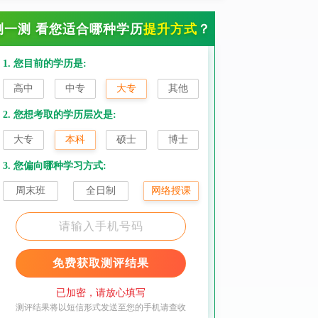
测一测 看您适合哪种学历
提升方式
？
1. 您目前的学历是:
高中
中专
大专
其他
2. 您想考取的学历层次是:
大专
本科
硕士
博士
3. 您偏向哪种学习方式:
周末班
全日制
网络授课
免费获取测评结果
已加密，请放心填写
测评结果将以短信形式发送至您的手机请查收