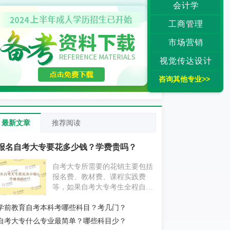
会计学
工商管理
市场营销
视觉传达设计
咨询其他专业>>
最新文章
推荐阅读
报名自考大专要花多少钱？学费贵吗？
自考大专所需要的花销主要包括
报名费、教材费、课程实践费
等，如果自考大专考生全程自学
为主，不挂科的情况下大概要花
学前教育自考本科考哪些科目？考几门？
费1000元左右；如果自考大专考
生报考辅导机构，花费则要更贵
自考大专什么专业最简单？哪些科目少？
一些。具体消费情况考生还应以