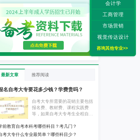
会计学
工商管理
市场营销
视觉传达设计
咨询其他专业>>
最新文章
推荐阅读
报名自考大专要花多少钱？学费贵吗？
自考大专所需要的花销主要包括
报名费、教材费、课程实践费
等，如果自考大专考生全程自学
为主，不挂科的情况下大概要花
学前教育自考本科考哪些科目？考几门？
费1000元左右；如果自考大专考
生报考辅导机构，花费则要更贵
自考大专什么专业最简单？哪些科目少？
一些。具体消费情况考生还应以