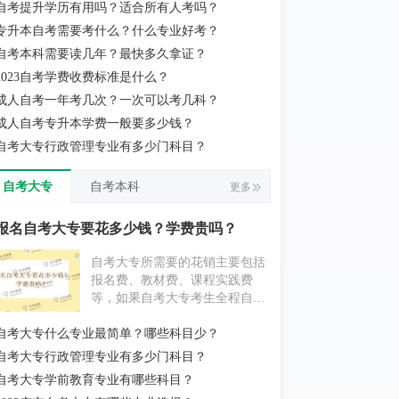
自考提升学历有用吗？适合所有人考吗？
实际当地消费水平为准。
专升本自考需要考什么？什么专业好考？
自考本科需要读几年？最快多久拿证？
2023自考学费收费标准是什么？
成人自考一年考几次？一次可以考几科？
成人自考专升本学费一般要多少钱？
自考大专行政管理专业有多少门科目？
自考大专
自考本科
更多
报名自考大专要花多少钱？学费贵吗？
自考大专所需要的花销主要包括
报名费、教材费、课程实践费
等，如果自考大专考生全程自学
为主，不挂科的情况下大概要花
自考大专什么专业最简单？哪些科目少？
费1000元左右；如果自考大专考
生报考辅导机构，花费则要更贵
自考大专行政管理专业有多少门科目？
一些。具体消费情况考生还应以
自考大专学前教育专业有哪些科目？
实际当地消费水平为准。