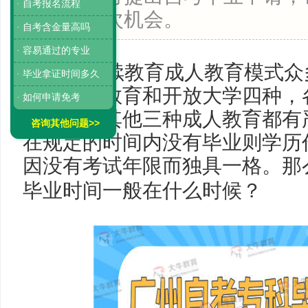
· 自考报名流程
能等待下次机会。
· 自考含金量高吗
· 容易通过的专业
国家继续教育成人教育模式众
· 毕业拿证时间多久
高，网络教育和开放大学四种，
· 如何申请免考
优点，但其他三种成人教育都有
咨询其他问题>>
在规定的时间内没有毕业则学历
因没有考试年限而独具一格。那
毕业时间一般在什么时候？