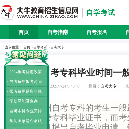
自学考试
首页
自考指南
自考报名
自考介
当前位置：
首页
自学考试
自考大专
>
>
广州自考专科毕业时间一
· 2024报考优惠政策
· 自考每年报考时间
发布时间：2021/7/24 9:46:47
栏目：
自考大专
· 报考费用是多少钱
· 学信网能否查询
导读：
广州自考专科的考生一般
· 自考本科专业安排
能拿到自考专科毕业证书，而考
· 学历国家是否承认
月和十二月提出自考毕业申请，