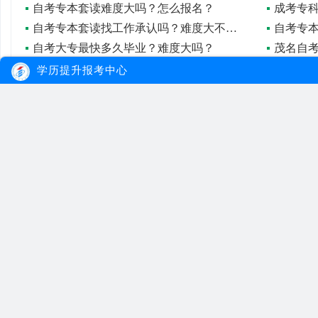
自考专本套读难度大吗？怎么报名？
成考专
自考专本套读找工作承认吗？难度大不大？
自考专
自考大专最快多久毕业？难度大吗？
茂名自
国家开放大学大专毕业可以报自考本科吗？可以同时考？
广东自
学历提升报考中心
初中毕业如何自考本科？
大牛教育
自考
成考
网站首页
自考院校
学习经验
网站地图
自考专业
报名流程
在线报名
自考公告
成考院校
联系我们
报考指南
成考专业