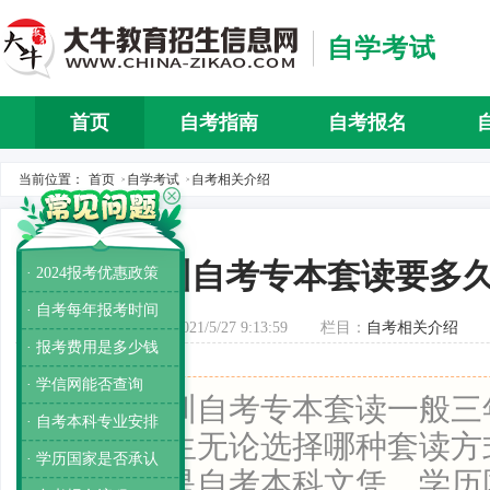
自学考试
首页
自考指南
自考报名
自考介
当前位置：
首页
自学考试
自考相关介绍
>
>
深圳自考专本套读要多
· 2024报考优惠政策
· 自考每年报考时间
发布时间：2021/5/27 9:13:59
栏目：
自考相关介绍
· 报考费用是多少钱
· 学信网能否查询
导读：
深圳自考专本套读一般三
· 自考本科专业安排
业证，考生无论选择哪种套读方
· 学历国家是否承认
历文凭皆是自考本科文凭，学历