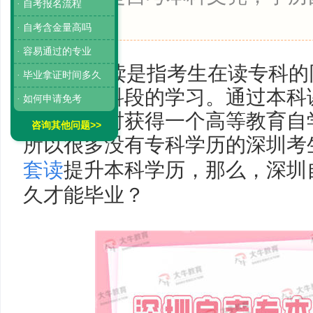
· 自考报名流程
可查。
· 自考含金量高吗
· 容易通过的专业
专本套读是指考生在读专科的
· 毕业拿证时间多久
间完成本科段的学习。通过本科
· 如何申请免考
毕业的同时获得一个高等教育自
咨询其他问题>>
所以很多没有专科学历的深圳考
套读
提升本科学历，那么，深圳
久才能毕业？