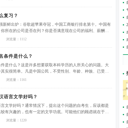
么复习？
500强新鲜出炉：谷歌超苹果夺冠，中国工商银行排名第十。中国有
。你所在的公司是否在列？你是否满意现在公司的福利、薪酬制
浏览量：1112
名条件是什么？
条件是什么？这是许多想要获取本科学历的人所关心的问题。大
件其实很简单。凡是中国公民，不受性别、年龄、种族、已受学
可报名。只是需要提醒考生的是，必须在毕业前交验国家承认的
浏览量：1161
汉语言文学好吗？
语言文学好吗？通常情况下，提出这个问题的自考生，应该都是
比较有兴趣的，也有一定的文学功底。可能他们的顾虑就在于不
专业的就业前景。下文，广东自考网就将从汉语言文学的就业前
浏览量：1220
起看看大专升本科选择汉...