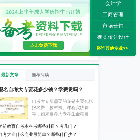
会计学
工商管理
市场营销
视觉传达设计
咨询其他专业>>
最新文章
推荐阅读
报名自考大专要花多少钱？学费贵吗？
自考大专所需要的花销主要包括
报名费、教材费、课程实践费
等，如果自考大专考生全程自学
为主，不挂科的情况下大概要花
学前教育自考本科考哪些科目？考几门？
费1000元左右；如果自考大专考
生报考辅导机构，花费则要更贵
自考大专什么专业最简单？哪些科目少？
一些。具体消费情况考生还应以