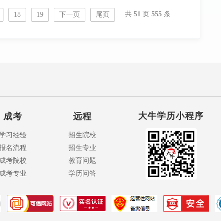
共
51
页
555
条
18
19
下一页
尾页
大牛学历小程序
成考
远程
学习经验
招生院校
报名流程
招生专业
成考院校
教育问题
成考专业
学历问答