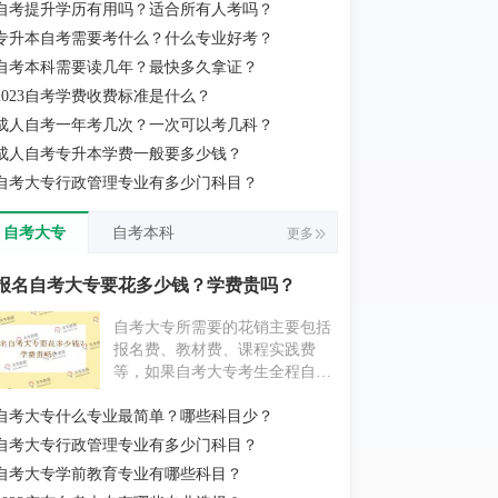
自考提升学历有用吗？适合所有人考吗？
实际当地消费水平为准。
专升本自考需要考什么？什么专业好考？
自考本科需要读几年？最快多久拿证？
2023自考学费收费标准是什么？
成人自考一年考几次？一次可以考几科？
成人自考专升本学费一般要多少钱？
自考大专行政管理专业有多少门科目？
自考大专
自考本科
更多
报名自考大专要花多少钱？学费贵吗？
自考大专所需要的花销主要包括
报名费、教材费、课程实践费
等，如果自考大专考生全程自学
为主，不挂科的情况下大概要花
自考大专什么专业最简单？哪些科目少？
费1000元左右；如果自考大专考
生报考辅导机构，花费则要更贵
自考大专行政管理专业有多少门科目？
一些。具体消费情况考生还应以
自考大专学前教育专业有哪些科目？
实际当地消费水平为准。