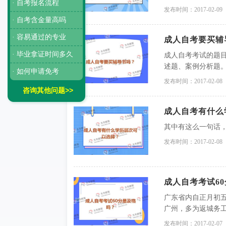
· 自考报名流程
后，便会产生后悔
发布时间：2017-02-09
专生完全可以选择
· 自考含金量高吗
· 容易通过的专业
成人自考要买辅
· 毕业拿证时间多久
成人自考考试的题
述题、案例分析题
· 如何申请免考
题、简答题、论述
发布时间：2017-02-08
解。
咨询其他问题>>
成人自考有什么
其中有这么一句话
发布时间：2017-02-08
成人自考考试6
广东省内自正月初五
广州，多为返城务工
下的新年愿望吗？
发布时间：2017-02-07