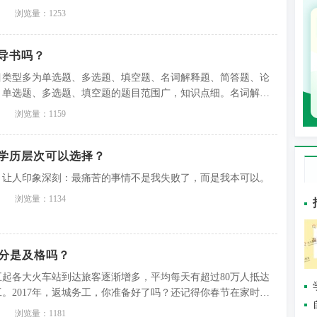
已晚的情绪。其实不然，现如今的继续教育系统已日趋完善，中
浏览量：1253
利用业余的时间升大专。
导书吗？
目类型多为单选题、多选题、填空题、名词解释题、简答题、论
。单选题、多选题、填空题的题目范围广，知识点细。名词解释
题等主观题则要求考生对教材的知识点有深入的了解和自己的见
浏览量：1159
学历层次可以选择？
，让人印象深刻：最痛苦的事情不是我失败了，而是我本可以。
浏览量：1134
0分是及格吗？
起各大火车站到达旅客逐渐增多，平均每天有超过80万人抵达
。2017年，返城务工，你准备好了吗？还记得你春节在家时许
期盼来年遇见更好的自己，期盼在工作上获得更多的机会。
浏览量：1181