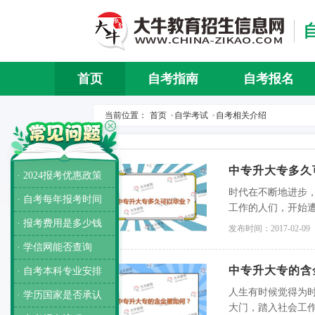
首页
自考指南
自考报名
当前位置：
首页
自学考试
自考相关介绍
>
>
中专升大专多久
· 2024报考优惠政策
时代在不断地进步
· 自考每年报考时间
工作的人们，开始
· 报考费用是多少钱
专人士选择了中专
发布时间：2017-02-09
· 学信网能否查询
中专升大专的含
· 自考本科专业安排
人生有时候觉得为
· 学历国家是否承认
大门，踏入社会工