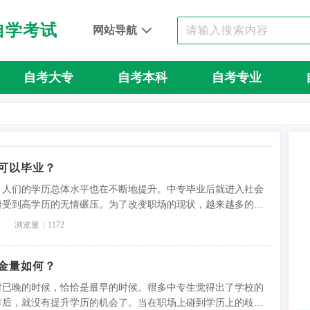
自学考试
网站导航
自考大专
自考本科
自考专业
可以毕业？
，人们的学历总体水平也在不断地提升。中专毕业后就进入社会
遭受到高学历的无情碾压。为了改变职场的现状，越来越多的中
升大专。
浏览量：1172
金量如何？
时已晚的时候，恰恰是最早的时候。很多中专生觉得出了学校的
作后，就没有提升学历的机会了。当在职场上碰到学历上的歧视