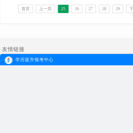
首页
上一页
25
26
27
28
29
友情链接
学历提升报考中心
大牛教育
自考
成考
网站首页
自考院校
学习经验
网站地图
自考专业
报名流程
在线报名
自考公告
成考院校
联系我们
报考指南
成考专业