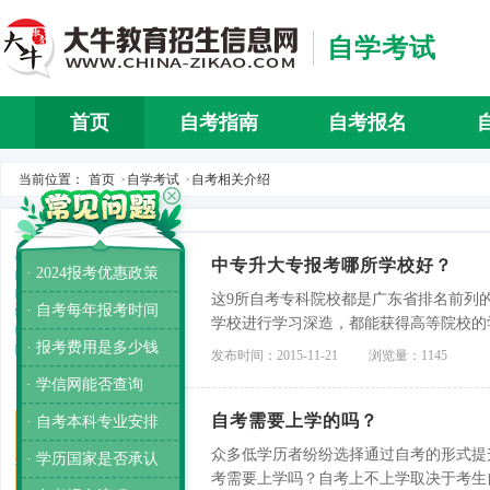
自学考试
首页
自考指南
自考报名
自考介
当前位置：
首页
自学考试
自考相关介绍
>
>
中专升大专报考哪所学校好？
· 2024报考优惠政策
这9所自考专科院校都是广东省排名前列
· 自考每年报考时间
学校进行学习深造，都能获得高等院校的
· 报考费用是多少钱
极大的影响力。
发布时间：2015-11-21
浏览量：1145
· 学信网能否查询
自考需要上学的吗？
· 自考本科专业安排
众多低学历者纷纷选择通过自考的形式提
· 学历国家是否承认
考需要上学吗？自考上不上学取决于考生