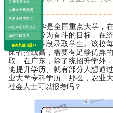
· 自考报名流程
科。
· 自考含金量高吗
· 容易通过的专业
农业大学是全国重点大学，
· 毕业拿证时间多久
生都视该校为奋斗的目标。在
· 如何申请免考
学仅在本科段录取学生。该校
咨询其他问题>>
比省控线高，需要有足够优异
取。在广东，除了统招升学外
能提升学历。就有部分人想通
业大学专科学历。那么，农业
社会人士可以报考吗？