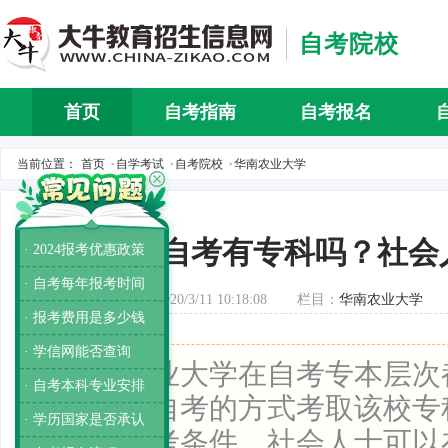
自考院校
首页
自考指南
自考报名
自考介
当前位置：
首页
自学考试
自考院校
华南农业大学
>
>
>
农业大学自考有专科吗？社会
· 2024报考优惠政策
· 自考每年报考时间
发布时间：2020/3/11 10:18:08
栏目：
华南农业大学
· 报考费用是多少钱
· 学信网能否查询
导读：
农业大学在自考专本层次
· 自考本科专业安排
生可通过自考的方式考取该校专
· 学历国家是否承认
过多的报考条件，社会人士可以