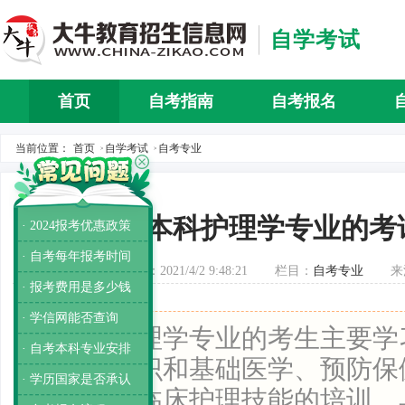
自学考试
首页
自考指南
自考报名
自考介
当前位置：
首页
自学考试
自考专业
>
>
自考本科护理学专业的考
· 2024报考优惠政策
· 自考每年报考时间
发布时间：2021/4/2 9:48:21
栏目：
自考专业
来
· 报考费用是多少钱
· 学信网能否查询
导读：
护理学专业的考生主要学
· 自考本科专业安排
的科学知识和基础医学、预防保
· 学历国家是否承认
本知识和临床护理技能的培训，