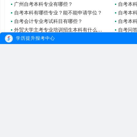
广州自考本科专业有哪些？
自考本
自考本科有哪些专业？能不能申请学位？
自考会计专业考试科目有哪些？
自考本
外贸大学主考专业培训招生本科有什么专业？
学历提升报考中心
广东自考护理学（专科）课程设置
本科自
怎么样修改自考考试科目？
大牛教育
自考
成考
网站首页
自考院校
学习经验
网站地图
自考专业
报名流程
在线报名
自考公告
成考院校
联系我们
报考指南
成考专业