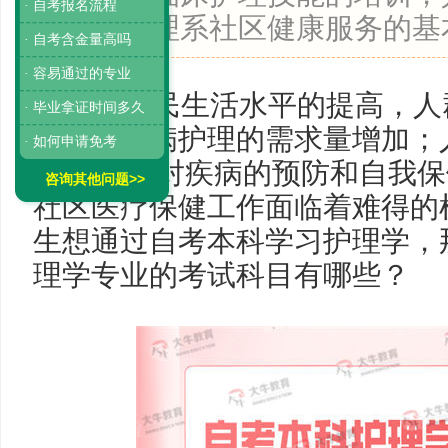
· 自考报名流程
施整体护理系社区健康服务的基
· 自考含金量高吗
· 容易通过的专业
随着人民生活水平的提高，人
· 毕业拿证时间多久
变，慢性病护理的需求量增加；
· 如何申请免考
康的同时
,
对疾病的预防和自我保
咨询其他问题>>
社区医疗保健工作面临着难得的
生想通过自考本科学习护理学，
理学专业的考试科目有哪些？