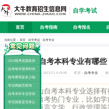
自学考试
首页
自考指南
自考报名
自考介
当前位置：
首页
自学考试
自考专业
>
>
中山自考本科专业有哪些
· 2024报考优惠政策
· 自考每年报考时间
发布时间：2023/2/1 9:10:09
栏目：
自考专业
来
· 报考费用是多少钱
· 学信网能否查询
导读：
中山自考本科专业选择有
· 自考本科专业安排
业是中山自考热门专业，比如学
· 学历国家是否承认
管理、汉语言文学、行政管理等