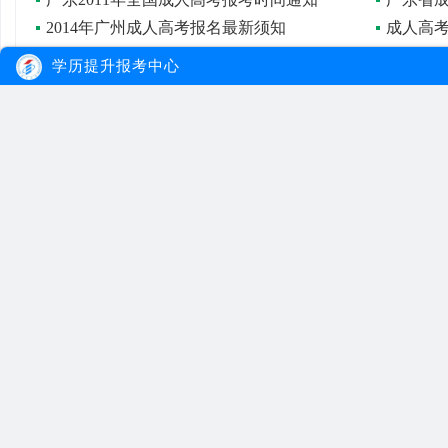
2014年广州成人高考报名最新须知
成高八类证书不能报考专升本
成人高
学历提升报考中心
大牛教育
自考
成考
网站首页
自考院校
学习经验
网站地图
自考专业
报名流程
在线报名
自考公告
成考院校
联系我们
报考指南
成考专业