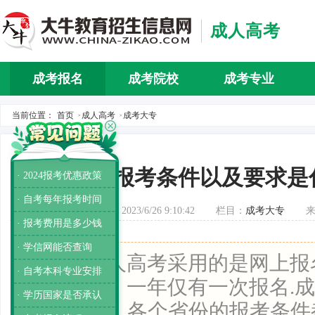
成人高考
成考报名
成考院校
成考专业
当前位置：
首页
成人高考
成考大专
>
>
成人高考报考条件以及要求是
· 2024报考优惠政策
· 自考每年报考时间
发布时间：2023/6/26 9:10:42
栏目：
成考大专
· 报考费用是多少钱
· 学信网能否查询
导读：
成人高考采用的是网上报
· 自考本科专业安排
合的形式，一年仅有一次报名.
· 学历国家是否承认
满18周岁，各个省份的报考条