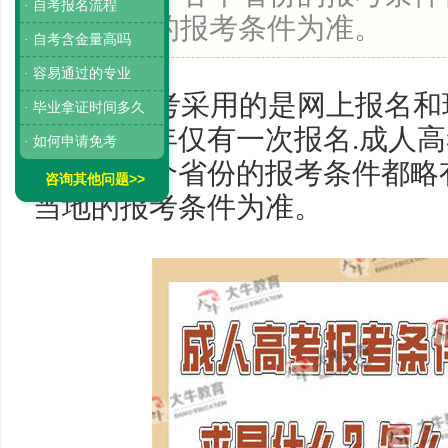
· 自考报名流程
要以当地的报考条件为准。
· 自考含金量高吗
· 容易通过的专业
成人高考采用的是网上报名和
· 毕业拿证时间多久
形式，一年仅有一次报名
.
成人高
· 如何申请免考
周岁，各个省份的报考条件都略
咨询其他问题>>
当地的报考条件为准。