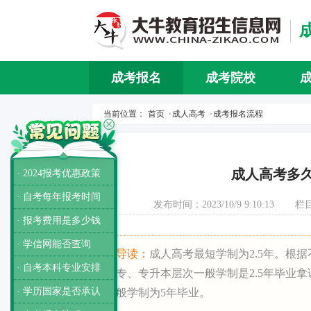
成考报名
成考院校
当前位置：
首页
成人高考
成考报名流程
>
>
成人高考多
· 2024报考优惠政策
· 自考每年报考时间
发布时间：2023/10/9 9:10:13
栏
· 报考费用是多少钱
· 学信网能否查询
导读：
成人高考最短学制为2.5年。根
· 自考本科专业安排
专、专升本层次一般学制是2.5年毕业
· 学历国家是否承认
般学制为5年毕业。