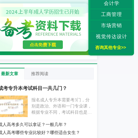
会计学
工商管理
市场营销
视觉传达设计
咨询其他专业>>
最新文章
推荐阅读
成考专升本考试科目一共几门？
报名成人专升本需要考3门，分
别是政治、外语和一门专业课，
根据专业不同，考试科目也是不
同的。如果考生是零基础的，通
成人高考多久可以拿证？一般几年？
过成人专升本的考试有一些难
度，但是考生不用担心，根据考
成人高考哪些专业比较好？哪些适合女生？
试大纲复习，通过的几率很高。