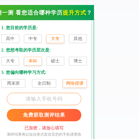
测一测 看您适合哪种学历
提升方式
？
1. 您目前的学历是:
高中
中专
大专
其他
2. 您想考取的学历层次是:
大专
本科
硕士
博士
3. 您偏向哪种学习方式:
周末班
全日制
网络授课
免费获取测评结果
已加密，请放心填写
测评结果将以短信形式发送至您的手机请查收