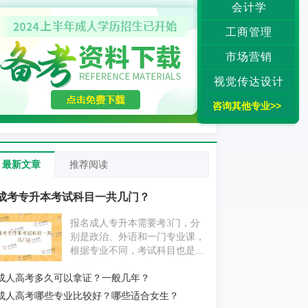
会计学
工商管理
市场营销
视觉传达设计
咨询其他专业>>
最新文章
推荐阅读
成考专升本考试科目一共几门？
报名成人专升本需要考3门，分
别是政治、外语和一门专业课，
根据专业不同，考试科目也是不
同的。如果考生是零基础的，通
成人高考多久可以拿证？一般几年？
过成人专升本的考试有一些难
度，但是考生不用担心，根据考
成人高考哪些专业比较好？哪些适合女生？
试大纲复习，通过的几率很高。