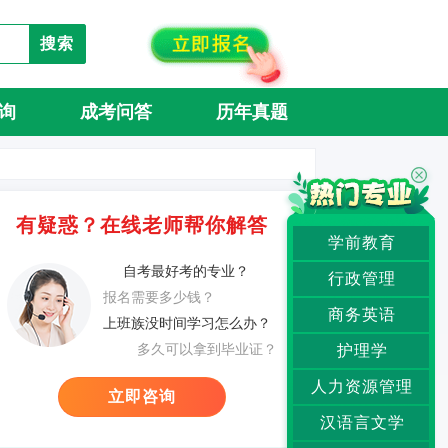
搜索
询
成考问答
历年真题
有疑惑？在线老师帮你解答
学前教育
自考最好考的专业？
行政管理
报名需要多少钱？
商务英语
上班族没时间学习怎么办？
多久可以拿到毕业证？
护理学
人力资源管理
立即咨询
汉语言文学