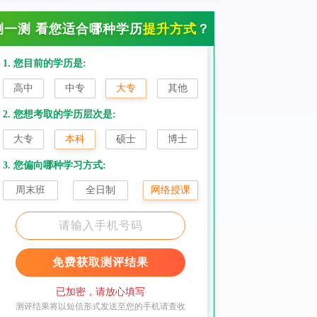
测一测 看您适合哪种学历
提升方式
？
1. 您目前的学历是:
高中
中专
大专
其他
2. 您想考取的学历层次是:
大专
本科
硕士
博士
3. 您偏向哪种学习方式:
周末班
全日制
网络授课
免费获取测评结果
已加密，请放心填写
测评结果将以短信形式发送至您的手机请查收