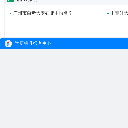
广州市自考大专在哪里报名？
中专升
学历提升报考中心
大牛教育
自考
成考
网站首页
自考院校
学习经验
网站地图
自考专业
报名流程
在线报名
自考公告
成考院校