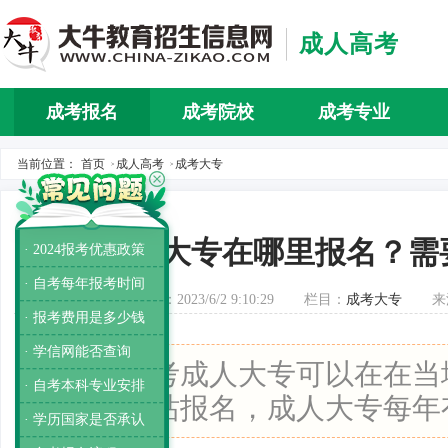
成人高考
成考报名
成考院校
成考专业
当前位置：
首页
成人高考
成考大专
>
>
成人大专在哪里报名？需
· 2024报考优惠政策
· 自考每年报考时间
发布时间：2023/6/2 9:10:29
栏目：
成考大专
来
· 报考费用是多少钱
· 学信网能否查询
导读：
报考成人大专可以在在当
· 自考本科专业安排
考试院网站报名，成人大专每年
· 学历国家是否承认