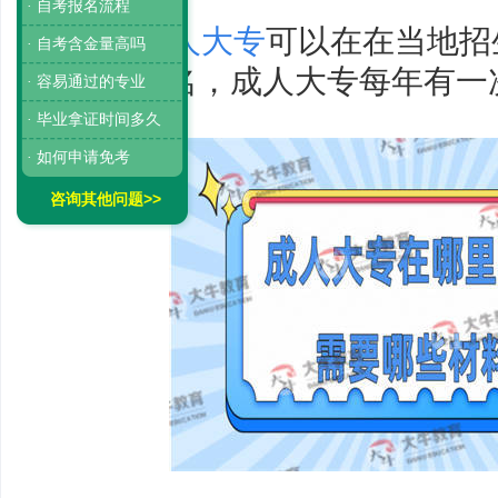
· 自考报名流程
报考成人大专
可以在在当地招
· 自考含金量高吗
院网站报名，成人大专每年有一
· 容易通过的专业
· 毕业拿证时间多久
· 如何申请免考
咨询其他问题>>