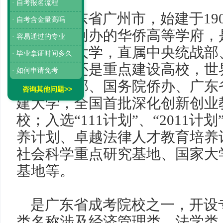
· 自考报名流程
位于广东省广州市，始建于
19
· 自考含金量高吗
所由国家创办的华侨高等学府，
· 容易通过的专业
全国重点大学，直属中央统战部
· 毕业拿证时间多久
导。该校还是
重点建设高校，世
· 如何申请免考
校，教育部、国务院侨办、广东
咨询其他问题>>
建大学，全国首批深化创新创业
校；入选“
111
计划”、“
2011
计划
养计划、卓越法律人才教育培养
社会科学重点研究基地、国家大
基地等。
是广东省成考院校之一，开设
类名称涉及经济管理类、法学类