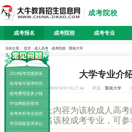
成考院校
成考报名
成考院校
成考专业
当前位置：
首页
成人高考
成考院校
暨南大学
>
>
>
大学专业介
· 2024报考优惠政策
· 自考每年报考时间
发布时间：2019/10/19 10:27:44
栏目：
暨南大学
· 报考费用是多少钱
· 学信网能否查询
导读：
以上内容为该校成人高考
· 自考本科专业安排
如果要报名该校成考专业，可参
· 学历国家是否承认