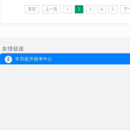
首页
上一页
1
2
3
4
5
下
友情链接
学历提升报考中心
大牛教育
自考
成考
网站首页
自考院校
学习经验
网站地图
自考专业
报名流程
在线报名
自考公告
成考院校
联系我们
报考指南
成考专业