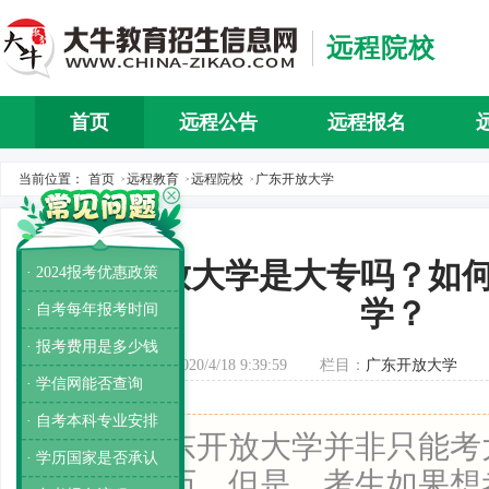
远程院校
首页
远程公告
远程报名
当前位置：
首页
远程教育
远程院校
广东开放大学
>
>
>
广东开放大学是大专吗？如
· 2024报考优惠政策
学？
· 自考每年报考时间
· 报考费用是多少钱
发布时间：2020/4/18 9:39:59
栏目：
广东开放大学
· 学信网能否查询
· 自考本科专业安排
导读：
广东开放大学并非只能考
· 学历国家是否承认
考本科学历。但是，考生如果想