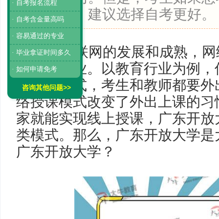
· 自考报名流程
教育文凭，建议选择自考更好。
· 自考含金量高吗
· 容易通过的专业
随着互联网的发展和成熟，网
· 毕业拿证时间多久
的各个行业。以教育行业为例，
· 如何申请免考
面授课模式，考生和教师都要外
咨询其他问题>>
络授课模式改变了外出上课的习
家就能实现线上授课，广东开放
类模式。那么，广东开放大学是
广东开放大学？