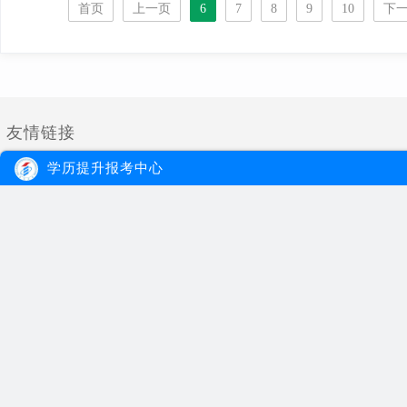
首页
上一页
6
7
8
9
10
下
友情链接
学历提升报考中心
大牛教育
自考
成考
网站首页
自考院校
学习经验
网站地图
自考专业
报名流程
在线报名
自考公告
成考院校
联系我们
报考指南
成考专业