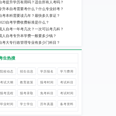
自考提升学历有用吗？适合所有人考吗？
实际当地消费水平为准。
专升本自考需要考什么？什么专业好考？
自考本科需要读几年？最快多久拿证？
2023自考学费收费标准是什么？
成人自考一年考几次？一次可以考几科？
成人自考专升本学费一般要多少钱？
自考大专行政管理专业有多少门科目？
考生热搜
院校动态
招生信息
学历报名
学习费用
考试大纲
教育政策
报考时间
考试科目
报考流程
报考录取
免考科目
考试时间
毕业时间
学士学位
历年真题
备考资料