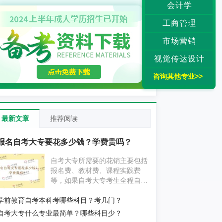
会计学
工商管理
市场营销
视觉传达设计
咨询其他专业>>
最新文章
推荐阅读
报名自考大专要花多少钱？学费贵吗？
自考大专所需要的花销主要包括
报名费、教材费、课程实践费
等，如果自考大专考生全程自学
为主，不挂科的情况下大概要花
学前教育自考本科考哪些科目？考几门？
费1000元左右；如果自考大专考
生报考辅导机构，花费则要更贵
自考大专什么专业最简单？哪些科目少？
一些。具体消费情况考生还应以