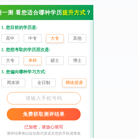
测一测 看您适合哪种学历
提升方式
？
1. 您目前的学历是:
高中
中专
大专
其他
2. 您想考取的学历层次是:
大专
本科
硕士
博士
3. 您偏向哪种学习方式:
周末班
全日制
网络授课
免费获取测评结果
已加密，请放心填写
测评结果将以短信形式发送至您的手机请查收