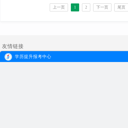
上一页
1
2
下一页
尾页
友情链接
学历提升报考中心
大牛教育
自考
成考
网站首页
自考院校
学习经验
网站地图
自考专业
报名流程
在线报名
自考公告
成考院校
联系我们
报考指南
成考专业