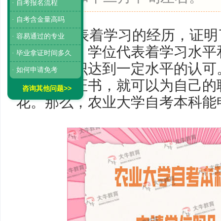
· 自考报名流程
· 自考含金量高吗
学历代表着学习的经历，证明
· 容易通过的专业
间和过程。学位代表着学习水平
· 毕业拿证时间多久
人所学知识达到一定水平的认可
· 如何申请免考
学士学位证书，就可以为自己的
咨询其他问题>>
花。那么，农业大学自考本科能