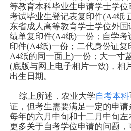
等教育本科毕业生申请学士学位
考试毕业生登记表复印件
(A4
纸
东省成人高等教育学士学位外国
绩单复印件
(A4
纸
)
一份
；
自学考
印件
(A4
纸
)
一份
；
二代身份证复
A4
纸的同一面上
)
一份
；
大一寸
(
底版与网上电子相片一致
)
，相
出生日期。
综上所述，农业大学
自考本科
证，但考生需要满足一定的申请
每年的六月中旬和十二月中旬左
更多关于自考学位申请的问题，