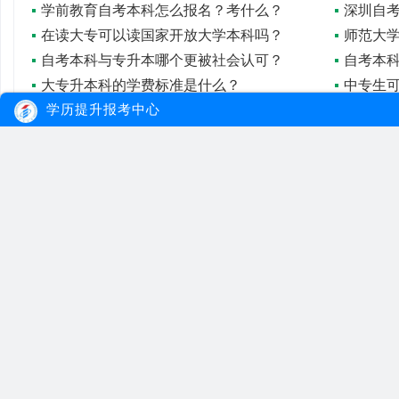
学前教育自考本科怎么报名？考什么？
在读大专可以读国家开放大学本科吗？
师范大
自考本科与专升本哪个更被社会认可？
自考本科
大专升本科的学费标准是什么？
申请自考学位有哪些程序？
自考本
学历提升报考中心
自考本科考试一般什么时候考？
主考专
大牛教育
自考
成考
网站首页
自考院校
学习经验
网站地图
自考专业
报名流程
在线报名
自考公告
成考院校
联系我们
报考指南
成考专业