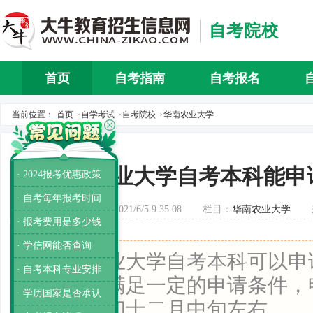
自考院校
首页
自考指南
自考报名
自考介
当前位置：
首页
自学考试
自考院校
华南农业大学
>
>
>
农业大学自考本科能申
· 2024报考优惠政策
· 自考每年报考时间
发布时间：2021/6/5 9:35:08
栏目：
华南农业大学
· 报考费用是多少钱
· 学信网能否查询
导读：
农业大学自考本科可以申
· 自考本科专业安排
考生需要满足一定的申请条件，
· 学历国家是否承认
六月中旬和十二月中旬左右。